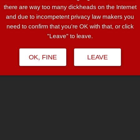
there are way too many dickheads on the Internet
and due to incompetent privacy law makers you
need to confirm that you're OK with that, or click
"Leave" to leave.
OK, FINE
LEAVE
d Berlinern recht zugetan bin — so richtig feiern
Bilder von heute (die Bilder aus Köln sind von heute
r sind aus dem Internet zusammengesammelt … macht
ämlich heute wirklich aus) vergleicht.
READ MORE