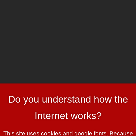
HOME
ART & HEADER
Do you understand how the
arf — keine Änderung
gegenüber dem letzten Jahr
.
Internet works?
This site uses cookies and google fonts. Because