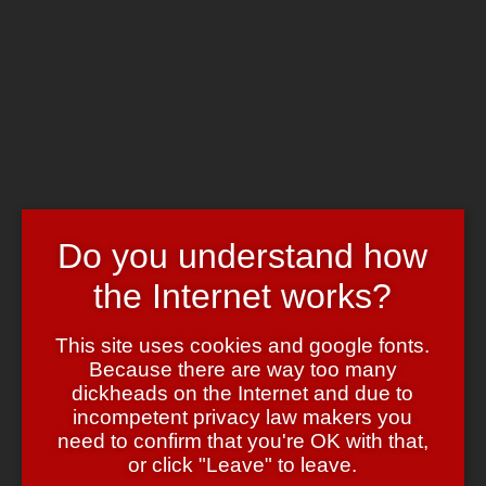
Skip to main content
Chrome's Blog
Toggle navigation
Home
Art & Header
WordPress Themes
Webcams
Impressum
Do you understand how
Needs more cowbells
the Internet works?
January 16, 2012
January 16, 2012
admin
Bild & Ton
Oder so. Meinetwegen auch ohne Cowbells. Aber: Ich brauche
This site uses cookies and google fonts.
einen Benachrichtigungston, der mich über neue Mails auf dem
Because there are way too many
Blackberry informiert. Nachdem ich das aber so etwa … 70x am
dickheads on the Internet and due to
Tag höre …. wird früher oder später jeder “Sound” langweilig. Ich
incompetent privacy law makers you
könnte es natürlich auch ganz abstellen, aber ich glaube, momentan
nervt es noch jeden anderen mehr als mich.
need to confirm that you're OK with that,
or click "Leave" to leave.
Achso, hier ist er: