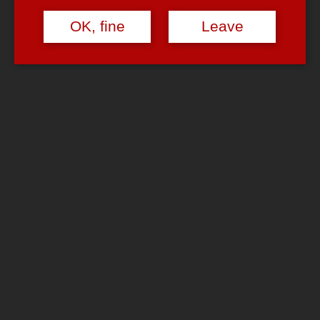
Benachrichtigungston
OK, fine
Leave
Und? Wer erkennt das Stück?
blackberry
cowbells
mp3
SMS
One thought to “Needs more cowbells”
Jens
says:
February 2, 2012 at 11:53 am
Wenn es nur darum geht, den anderen tierisch auf den Sack
zu gehen schlag ich vor:
http://www.youtube.com/watch?v=vstma42lHEk&t=0m15s
Reply
Leave a Reply
Your email address will not be published.
Required fields are