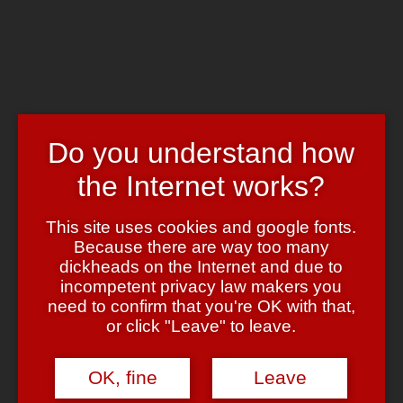
Skip to main content
Chrome's Blog
Toggle navigation
Home
Art & Header
WordPress Themes
Do you understand how
Webcams
Impressum
the Internet works?
Tag:
arschgeweih
This site uses cookies and google fonts.
Because there are way too many
Da klemmt doch was?
dickheads on the Internet and due to
incompetent privacy law makers you
June 13, 2007
June 13, 2007
admin
9 Comments
need to confirm that you're OK with that,
or click "Leave" to leave.
Ein paar Briten sind angetreten uns von einem
Bekleidungsphänomen zu erlösen, dessen ästhetischer Eindruck oft
einem schlecht gezielten Tritt in die Magengrube gleichkommt: Sich
OK, fine
Leave
über zu engen Jeans in die Hüften grabende Strings, meist direkt
unterhalb eines
Arschgew
Tattoos.