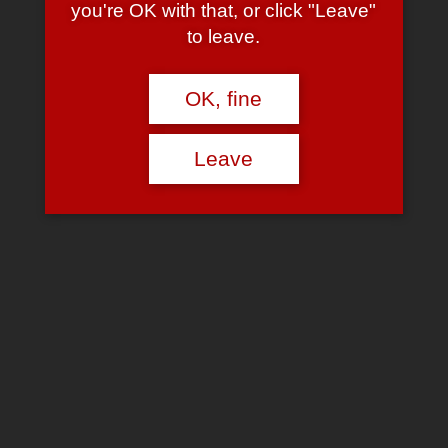
you're OK with that, or click "Leave"
berichtenswert, aber der gütige Hirte (hahaha) tut das mit einem
to leave.
solchen Pathos, dass das Ergebnis mehr als nur “unfreiwillig
komisch” geraten ist.
Menschen, die “es ja nur gut gemeint haben”, fand ich immer
OK, fine
schon sehr gefährlich und so vermittelt auch diese Seite einen
sehr schönen Einblick in die beschränkte Welt eines christlichen
Gutmenschen.
Leave
Read More
Search
for:
Recent Posts
F•CK YOU, Motorola!
Needs more cowbells
Hail to the King, Baby!
One-click Hipster
Fuuuuuuuuuu!!!
Recent Comments