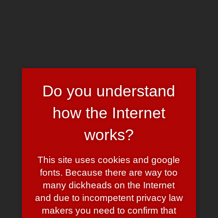
Skip
to
Chrome's Blog
Toggle n
main
content
Tag:
Christoph Hirte
Do you understand
how the Internet
Das Internet ist voller
Verrückter
works?
August 13, 2008
August 13, 2008
admin
1 Comment
This site uses cookies and google
fonts. Because there are way too
Vermutlich sieht Familie Hirte das ganz genauso. Der Münchner
Christoph Hirte hat sich nämlich sehr bemüht, eine Internetseite
many dickheads on the Internet
zu gestalten, auf der er nach Herzenslust gegen Computerspiele
and due to incompetent privacy law
wettern kann.
makers you need to confirm that
Das wäre an sich natürlich nicht bemerkens- und schon gar nicht