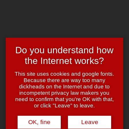
Skip to main content
Chrome's Blog
Toggle navigation
Home
Art & Header
WordPress Themes
Do you understand how
Webcams
Impressum
the Internet works?
Tag:
effekt
This site uses cookies and google fonts.
Because there are way too many
One-click Hipster
dickheads on the Internet and due to
incompetent privacy law makers you
July 24, 2011
July 24, 2011
admin
Leave a comment
need to confirm that you're OK with that,
or click "Leave" to leave.
Dank Apps wie
Hipstamatic
,
Instagram
,
Vignette
& Co. gibt es von
einigen Orten dieser Welt so gut wie keine “normalen” aktuellen
Fotos mehr. Die meisten Bilder sehen aus wie 1978 gemacht und
OK, fine
Leave
vorgestern beim Besuch bei Mutti aus dem Schrank gekramt und
dann direkt mal ins Netz gestellt. Aber … das
soll
ja so sein, weil