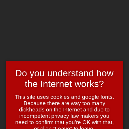
Skip to main content
Chrome's Blog
Toggle navigation
Home
Art & Header
WordPress Themes
Webcams
Impressum
Tag:
ICS
Do you understand how
the Internet works?
F•CK YOU, Motorola!
This site uses cookies and google fonts.
June 18, 2012
June 18, 2012
admin
3 Comments
Because there are way too many
Ich hatte mich letztes Jahr für ein Motorola Xoom Tablet
dickheads on the Internet and due to
entschieden — trotz der vielfältigen Warnungen, den extrem miesen
incompetent privacy law makers you
Motorola Support betreffend.
need to confirm that you're OK with that,
Mein letztes Motorala Gerät war ein
StarTac 70
und da das ja nun
or click "Leave" to leave.