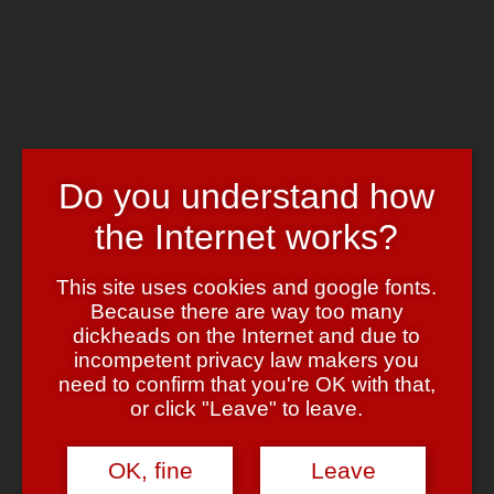
Skip to main content
Chrome's Blog
Toggle navigation
Home
Art & Header
WordPress Themes
Do you understand how
Webcams
Impressum
the Internet works?
Tag:
intelligent falling
This site uses cookies and google fonts.
Because there are way too many
Tolle Ideen
dickheads on the Internet and due to
incompetent privacy law makers you
November 14, 2007
November 14, 2007
admin
1 Comment
need to confirm that you're OK with that,
or click "Leave" to leave.
Nachdem mir (an guten Tagen) religiöse Schwachköpfe jeglicher
Couleur unsäglich auf den Senkel gehen, kam mir heute die Idee,
mich doch mal wieder ein bisschen über die mit Abstand
OK, fine
Leave
dämlichsten aller an sich ja schon recht behämmerten
Religionsbefürworter lustig zu machen.