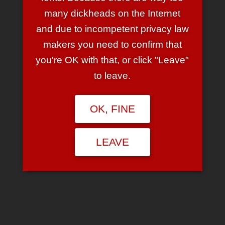
ausgeliefert werden.) … Artlebedev hat jedenfalls
diesen
many dickheads on the Internet
äusserst nützlichen Adapter
entwickelt — prima für alle
and due to incompetent privacy law
Leute die ihre Wurstfinger nicht in die Steckdose kriegen.
makers you need to confirm that
Nicht geeignet für Personen, die sich das Leben nehmen
wollen weil Ihnen der Strom abge—achnee, das ist echt
you're OK with that, or click "Leave"
ZU
flach …
to leave.
OK, FINE
Search
LEAVE
for:
RECENT POSTS
F•CK YOU, Motorola!
Needs more cowbells