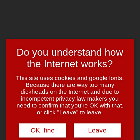
Skip to main content
Chrome's Blog
Toggle navigation
Home
Art & Header
WordPress Themes
Do you understand how
Webcams
Impressum
the Internet works?
Tag:
steckdose
This site uses cookies and google fonts.
Because there are way too many
Stromschläge
dickheads on the Internet and due to
incompetent privacy law makers you
need to confirm that you're OK with that,
April 23, 2007
April 23, 2007
admin
1 Comment
or click "Leave" to leave.
… und alle sagen es gäbe keine tollen
Erfindungen mehr!
OK, fine
Leave
Artlebedev
(Ja genau, dass sind die, die uns schon
FAST
das
ultimative Keyboard
gebracht haben … man kann das aber jetzt