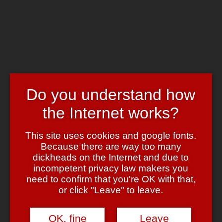
Skip to main content
Chrome's Blog
Toggle navigation
Home
Art & Header
WordPress Themes
Webcams
Do you understand how
Impressum
the Internet works?
Tag:
todesstrafe
This site uses cookies and google fonts.
Noch mehr Olympia 2008
Because there are way too many
dickheads on the Internet and due to
incompetent privacy law makers you
October 4, 2007
October 4, 2007
admin
Leave a comment
need to confirm that you're OK with that,
Und da ich ja jetzt weiss, wo das Logo herkommt — hier noch ein
or click "Leave" to leave.
bisschen Werbung für die Olympia 2008.
Diese freundliche Umsetzung von
MUW Saatchi & Saatchi
im
OK, fine
Leave
Auftrag von
Amnesty International Slowakei
dürfte ebenso wahr