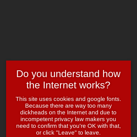
Skip to main content
Chrome's Blog
Toggle navigation
Home
Art & Header
WordPress Themes
Webcams
Impressum
Do you understand how
Tag:
autobahn
the Internet works?
Tote Taube
This site uses cookies and google fonts.
May 19, 2008
May 19, 2008
admin
7 Comments
Because there are way too many
dickheads on the Internet and due to
Letzte Woche schlich ich am frühen Abend mit gemächlichen 70
incompetent privacy law makers you
km/h hinter einem dieser typischen Kleintransporter über die A100.
Bei diesem rasenden Tempo blieb natürlich genug Zeit, mich über
need to confirm that you're OK with that,
die sich in Brusthöhe von rechts der Autobahn nähernden Taube zu
or click "Leave" to leave.
wundern. Mein mich-Wundern gipfelte, nur einen