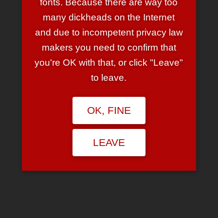
fonts. Because there are way too
eigentlich selbst MP3s ohne jegliche Meta-
many dickheads on the Internet
Informationen korrekt taggen können. Ich weiß,
Gracenote ist eigentlich pfui, aber der Service ist schon
and due to incompetent privacy law
klasse.
makers you need to confirm that
Das Ganze klappt übrigens erstaunlich gut — was daran
you're OK with that, or click "Leave"
liegen könnte, dass die Gracenote DB mittlerweile wohl
to leave.
über eine Milliarde Musikstücke kennt … o.O
Wobei man aber offenbar wirklich aufpassen muss, sind
die CD Cover Vorschläge…
OK, FINE
LEAVE
Search
for:
RECENT POSTS