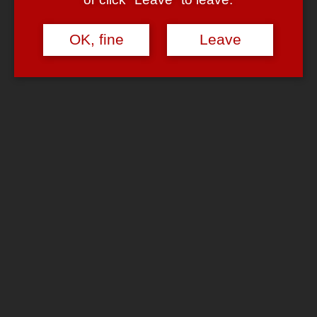
Das hatte ich natürlich vor einiger Zeit angekreuzt und umso
erstaunter war ich, als ich deshalb heute einen “Windows Security
Alert” erhielt:
OK, fine
Leave
User erstmal grundsätzlich für doof zu halten kann ja eine durchaus
richtige Strategie sein — bei mir löste diese Rückfrage heute
allerdings das morgendliche
WTF?!?!
aus.
Kompatibilitätsprobleme
November 3, 2006
November 3, 2006
admin
Leave a comment
Die Ignoranz von Microsoft ihren Kunden gegenüber ist
ungebrochen. Jemand da, den diese Nachricht überrascht? Nein?
Dachte ich mir.
Ich bekam jedenfalls heute eine Powerpoint Präsentation von
Microsoft per Mail. Also, sowohl die Präsentation als auch die Mail
waren von Microsoft.
Read More