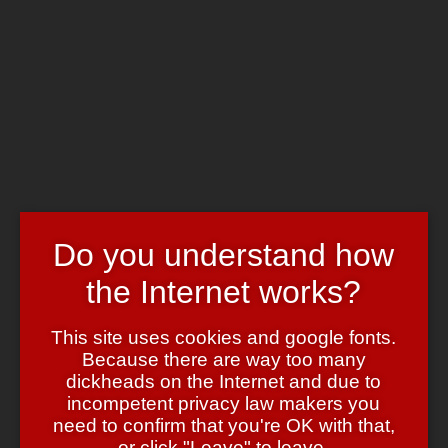
Skip to main content
Chrome's Blog
Toggle navigation
Home
Art & Header
WordPress Themes
Webcams
Impressum
Tag:
microsoft
Do you understand how
the Internet works?
Windows für Unentschlossene
This site uses cookies and google fonts.
April 26, 2007
April 26, 2007
admin
3 Comments
Because there are way too many
Wenn es um einen Virenscanner geht, kann man (wie schon bei
dickheads on the Internet and due to
Windows XP) auch Vista sagen, dass man durchaus in der Lage ist
incompetent privacy law makers you
sich der Problematik selbst anzunehmen und vom Betriebssystem
need to confirm that you're OK with that,
nicht mehr genervt werden möchte.
or click "Leave" to leave.