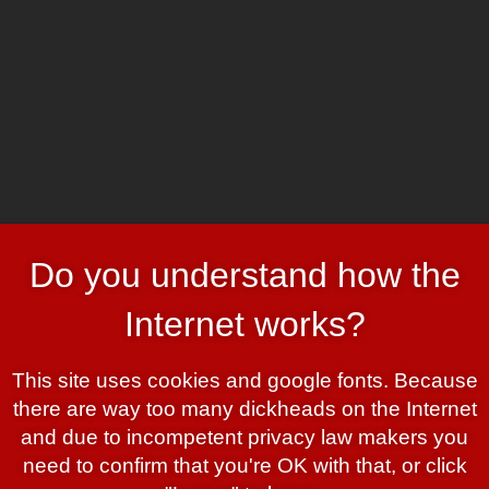
rdPress Themes
Webcams
Impressum
Do you understand how the
 a comment
Internet works?
r Vorsatz” für 2009 gewesen. Aber irgendwie …. war schon klar,
eschlossen, auch 2009 nicht “mit dem Rauchen aufzuhören” (wie
This site uses cookies and google fonts. Because
there are way too many dickheads on the Internet
and due to incompetent privacy law makers you
need to confirm that you're OK with that, or click