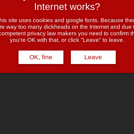
Internet works?
was ihr letztes Jahr nicht getan habt!) ein frohes, glückliches, gesund
his site uses cookies and google fonts. Because the
re way too many dickheads on the Internet and due 
competent privacy law makers you need to confirm t
you're OK with that, or click "Leave" to leave.
OK, fine
Leave
 in der friedbergstrasse schon wieder gefeiert 😀