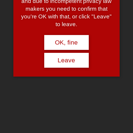
and due to incompetent privacy law
June 13, 2008
June 13, 2008
admin
11 Comments
makers you need to confirm that
you're OK with that, or click "Leave"
Wie ihr schon wisst, feiern wir
ihr-wisst-schon-wann
in
ihr-wisst-
to leave.
schon-wo
.
Wer kommt? 😀
OK, fine
Alaaf!!
Leave
January 31, 2008
January 31, 2008
admin
1 Comment
Wenn ich nochmals kurz darauf hinweisen darf — keine Änderung
gegenüber dem letzten Jahr
.
Alaaf!!
February 15, 2007
February 15, 2007
admin
8 Comments