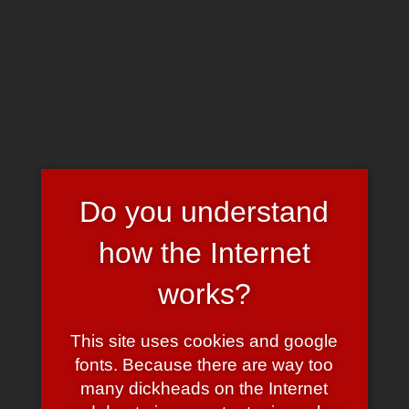
Skip
to
Chrome's Blog
Toggle n
main
content
Tag:
party
Do you understand
Partyphotos!
how the Internet
July 25, 2008
July 25, 2008
admin
11 Comments
works?
Mit kleiner Verspätung gibt’s hier ein paar Photos von der letzten
Party
. Ich denke, wir haben ganz anständig gefeiert —
vielen
Dank an alle, die da waren!
😉
This site uses cookies and google
fonts. Because there are way too
Partyanmeldungen
many dickheads on the Internet