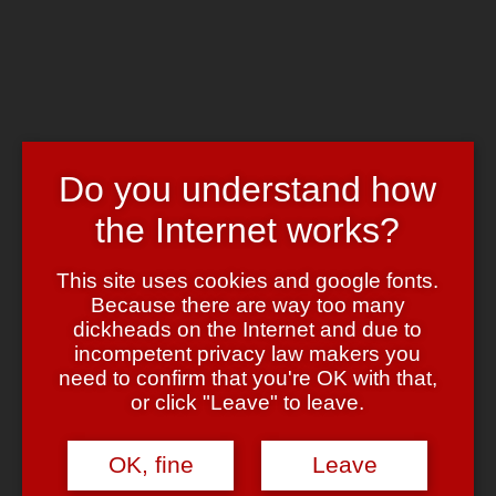
Skip to main content
Chrome's Blog
Toggle navigation
Home
Art & Header
WordPress Themes
Do you understand how
Webcams
Impressum
the Internet works?
Tag:
party hoch drei
This site uses cookies and google fonts.
Because there are way too many
Frohes Neues Jahr!
dickheads on the Internet and due to
incompetent privacy law makers you
January 1, 2007
January 1, 2007
admin
2 Comments
need to confirm that you're OK with that,
or click "Leave" to leave.
… ehh … nein, gefeiert wird (zumindest hier) heute nicht mehr…
OK, fine
Leave
Danke an alle Gäste und ganz besonders an Sandra und Janis, die