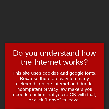
Skip to main content
Chrome's Blog
Toggle navigation
Home
Art & Header
WordPress Themes
Webcams
Impressum
Do you understand how
Tag:
rammstein
the Internet works?
iPhone Hype
This site uses cookies and google fonts.
Because there are way too many
July 3, 2007
July 3, 2007
admin
8 Comments
dickheads on the Internet and due to
incompetent privacy law makers you
Irgendwie gibt es ja kaum ein Blog, das derzeit nicht über das
need to confirm that you're OK with that,
iPhone
schreibt. Also will ich da mal keine Ausnahme machen. 😉
or click "Leave" to leave.
Im Gegensatz zu anderen
Stammgästen
hier bin ich kein
ausgesprochener Apple Fan, aber das hat eher technische Gründe —