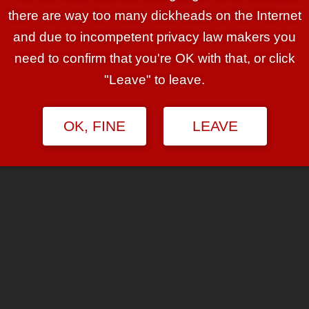
there are way too many dickheads on the Internet
and due to incompetent privacy law makers you
rzt!
üssigkeit schlucken!
need to confirm that you're OK with that, or click
geschnürten Hals erfolgen!
"Leave" to leave.
OK, FINE
LEAVE