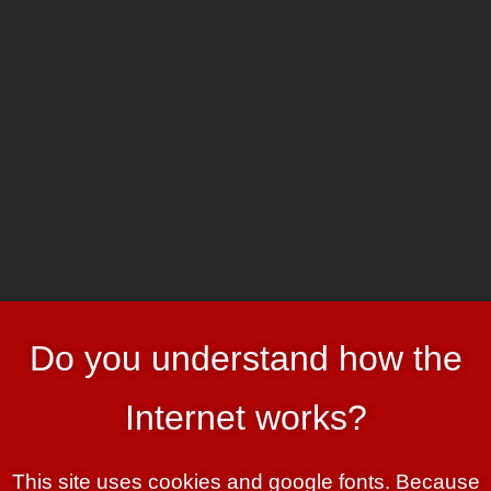
HOME
ART & HEADER
l
Do you understand how the
Internet works?
 das Seltsamste an dieser “Railway from Hell”…
 mit der
Analyse dieses grossartigen Kinderspielzeuges
This site uses cookies and google fonts. Because