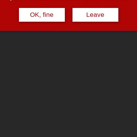
OK, fine
Leave
en!