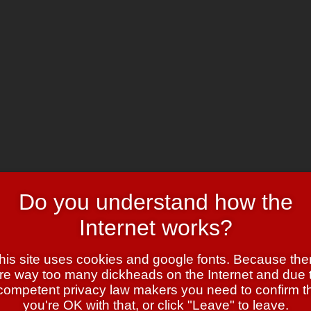
Do you understand how the
Internet works?
his site uses cookies and google fonts. Because the
re way too many dickheads on the Internet and due 
eser “Railway from Hell”…
competent privacy law makers you need to confirm t
you're OK with that, or click "Leave" to leave.
 grossartigen Kinderspielzeuges
gegeben hat.