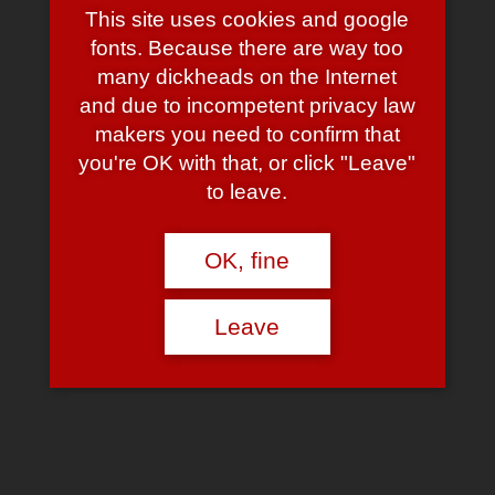
6 thoughts to “Lex meets
This site uses cookies and google
fonts. Because there are way too
Pinhead”
many dickheads on the Internet
and due to incompetent privacy law
Akima
says:
makers you need to confirm that
you're OK with that, or click "Leave"
October 16, 2007 at 9:10 pm
Na toll, ich bin ES
to leave.
Ich lache dann wenn andere schon weinen. (passend
irgendwie) 😉
OK, fine
Aber hübsch ist der nich.
Reply
Leave
Pink Piece
says:
October 24, 2007 at 12:28 pm
Ich bin DER FLUCH
Das Gespenst, das die Wände entlang kriecht und alle zu
Tode erschreckt.