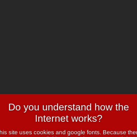
sympathischsten!) der multinationalen Konzere überdrüssig geworden,
Do you understand how the
Internet works?
as erbeutet haben, die sich auf der Suche nach Satanisten, Abtreibun
rld verirrt hatten.
his site uses cookies and google fonts. Because the