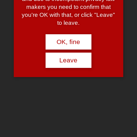
scannen. Wenn er sie überhaupt liest.
makers you need to confirm that
Read More
you're OK with that, or click "Leave"
to leave.
Flugsicherheit
OK, fine
November 2, 2006
November 2, 2006
admin
7 Comments
Sehr schön: Weil ich das Notebook auspacken,
Leave
sämtliche Taschen leeren und sogar den Gürtel ablegen musste,
habe ich meinen gerade erworbenen “Latte Macchiato To Go”
(*rolleyes*) auf dem vermutlich recht kostspieligen
Heimann
-Gerät
am Flughafen abgestellt.
Der freundliche Sicherheitsbeamte quittiert das mit einem
“Um
Jottes Willen, dadürfense abanix abstellen, wenn dett umkippt …
!!”
-Schrei — und reicht den XXL-Becher direkt mal an seine
Kollegin hinter dem Gate weiter.
Das ist allerdings keine neue Erkenntnis — irgendjemand hat
sowas schon vor einiger Zeit mit Übungshandgranaten (!) in
Coladosen gemacht … keine Überraschung also, dass das mit