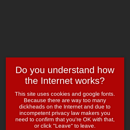
Skip to main content
Chrome's Blog
Toggle navigation
Home
Art & Header
WordPress Themes
Webcams
Impressum
Mehr …. Pariser … oder so?
Do you understand how
the Internet works?
April 22, 2008
April 22, 2008
admin
Kalauer & Unfug
This site uses cookies and google fonts.
Because there are way too many
(Doch doch … ganz ehrlich … der Gag
ist
so flach ….)
dickheads on the Internet and due to
Aber im Ernst: Dafür muss man Frankreich doch echt lieben, oder?
incompetent privacy law makers you
Grossartig. Ganz grossartig! Erfüllt alle Kriterien von “Arsch in der
need to confirm that you're OK with that,
Hose”. (“Grossartig” sagte ich schon, oder?) 🙂
or click "Leave" to leave.