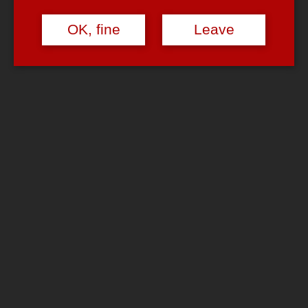
Dalai Lama
kalauer
OK, fine
Leave
2 thoughts to “Mehr …. Pariser … oder
so?”
buggy
says:
April 23, 2008 at 9:24 am
Der ist so flach, den versteh ich nicht…
Reply
Chris
says:
April 29, 2008 at 1:48 pm
Ich find’s gut … aber ist wahrscheinlich auch mein Niveau …
;o)
Reply