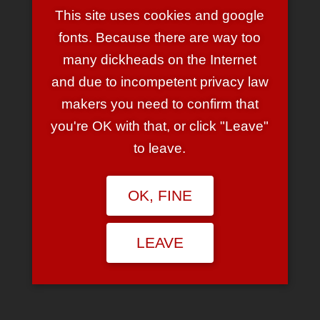
(Jaja, mit Nazi-Bashing bin ich immer leicht zu belustigen
This site uses cookies and google
….)
fonts. Because there are way too
many dickheads on the Internet
and due to incompetent privacy law
makers you need to confirm that
Damn You Auto Correct!
you're OK with that, or click "Leave"
to leave.
November 21, 2010
3 Comments
OK, FINE
Ja,
T9
war schon ein Fluch, aber wer mal auf dem
iPhone getippt hat … offenbar bin ich nicht der einzige,
dem das aufgefallen ist. In der Praxis kann das nämlich
LEAVE
gern so aussehen:
Oder auch so: