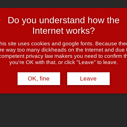
Do you understand how the
t (und wieder verworfen) hatte, fiel mir gestern “
Modicus
” auf — und 
Internet works?
n “
theme compilation sites
” über
digg
zu sein!
his site uses cookies and google fonts. Because the
r alten, recht grafischen Version — wirklich gut.
re way too many dickheads on the Internet and due 
competent privacy law makers you need to confirm t
you're OK with that, or click "Leave" to leave.
.”
OK, fine
Leave